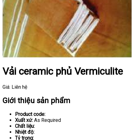
Vải ceramic phủ Vermiculite
Giá:
Liên hệ
Giới thiệu sản phẩm
Product code:
Xuất xứ:
As Required
Chất liệu:
Nhiệt độ:
Tỷ trọng: