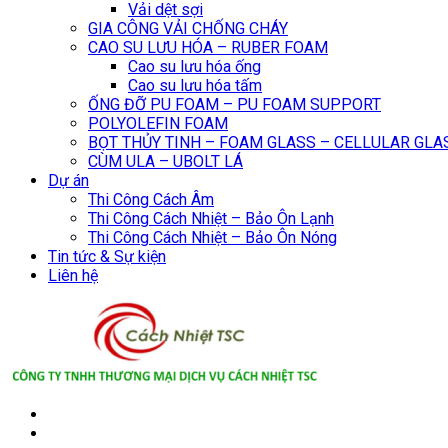
Vải dệt sợi
GIA CÔNG VẢI CHỐNG CHÁY
CAO SU LƯU HÓA – RUBER FOAM
Cao su lưu hóa ống
Cao su lưu hóa tấm
ỐNG ĐỠ PU FOAM – PU FOAM SUPPORT
POLYOLEFIN FOAM
BỌT THỦY TINH – FOAM GLASS – CELLULAR GLA
CÙM ULA – UBOLT LÁ
Dự án
Thi Công Cách Âm
Thi Công Cách Nhiệt – Bảo Ôn Lạnh
Thi Công Cách Nhiệt – Bảo Ôn Nóng
Tin tức & Sự kiện
Liên hệ