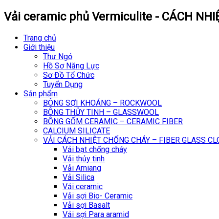
Vải ceramic phủ Vermiculite - CÁCH NHI
Trang chủ
Giới thiệu
Thư Ngỏ
Hồ Sơ Năng Lực
Sơ Đồ Tổ Chức
Tuyển Dụng
Sản phẩm
BÔNG SỢI KHOÁNG – ROCKWOOL
BÔNG THỦY TINH – GLASSWOOL
BÔNG GỐM CERAMIC – CERAMIC FIBER
CALCIUM SILICATE
VẢI CÁCH NHIỆT CHỐNG CHÁY – FIBER GLASS C
Vải bạt chống cháy
Vải thủy tinh
Vải Amiang
Vải Silica
Vải ceramic
Vải sợi Bio- Ceramic
Vải sợi Basalt
Vải sợi Para aramid