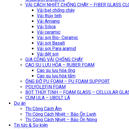
VẢI CÁCH NHIỆT CHỐNG CHÁY – FIBER GLASS C
Vải bạt chống cháy
Vải thủy tinh
Vải Amiang
Vải Silica
Vải ceramic
Vải sợi Bio- Ceramic
Vải sợi Basalt
Vải sợi Para aramid
Vải dệt sợi
GIA CÔNG VẢI CHỐNG CHÁY
CAO SU LƯU HÓA – RUBER FOAM
Cao su lưu hóa ống
Cao su lưu hóa tấm
ỐNG ĐỠ PU FOAM – PU FOAM SUPPORT
POLYOLEFIN FOAM
BỌT THỦY TINH – FOAM GLASS – CELLULAR GLA
CÙM ULA – UBOLT LÁ
Dự án
Thi Công Cách Âm
Thi Công Cách Nhiệt – Bảo Ôn Lạnh
Thi Công Cách Nhiệt – Bảo Ôn Nóng
Tin tức & Sự kiện