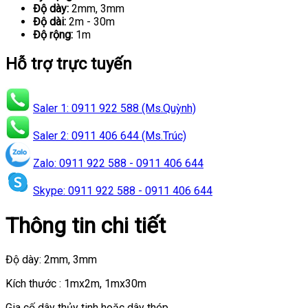
Độ dày:
2mm, 3mm
Độ dài:
2m - 30m
Độ rộng:
1m
Hỗ trợ trực tuyến
Saler 1: 0911 922 588 (Ms.Quỳnh)
Saler 2: 0911 406 644 (Ms.Trúc)
Zalo: 0911 922 588 - 0911 406 644
Skype: 0911 922 588 - 0911 406 644
Thông tin chi tiết
Độ dày: 2mm, 3mm
Kích thước : 1mx2m, 1mx30m
Gia cố dây thủy tinh hoặc dây thép