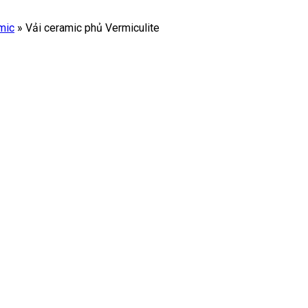
mic
»
Vải ceramic phủ Vermiculite