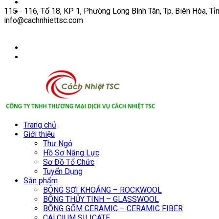
115 - 116, Tổ 18, KP 1, Phường Long Bình Tân, Tp. Biên Hòa, Tỉ
info@cachnhiettsc.com
Trang chủ
Giới thiệu
Thư Ngỏ
Hồ Sơ Năng Lực
Sơ Đồ Tổ Chức
Tuyển Dụng
Sản phẩm
BÔNG SỢI KHOÁNG – ROCKWOOL
BÔNG THỦY TINH – GLASSWOOL
BÔNG GỐM CERAMIC – CERAMIC FIBER
CALCIUM SILICATE