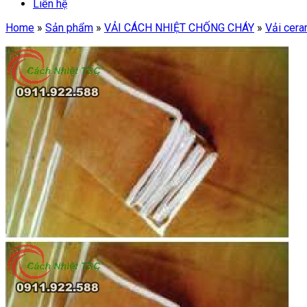
Liên hệ
Home
»
Sản phẩm
»
VẢI CÁCH NHIỆT CHỐNG CHÁY
»
Vải cera