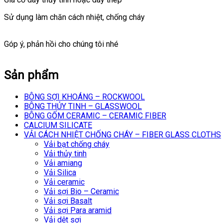
Sử dụng làm chăn cách nhiệt, chống cháy
Góp ý, phản hồi cho chúng tôi nhé
Sản phẩm
BÔNG SỢI KHOÁNG – ROCKWOOL
BÔNG THỦY TINH – GLASSWOOL
BÔNG GỐM CERAMIC – CERAMIC FIBER
CALCIUM SILICATE
VẢI CÁCH NHIỆT CHỐNG CHÁY – FIBER GLASS CLOTHS
Vải bạt chống cháy
Vải thủy tinh
Vải amiang
Vải Silica
Vải ceramic
Vải sợi Bio – Ceramic
Vải sợi Basalt
Vải sợi Para aramid
Vải dệt sợi