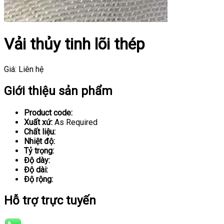
Vải thủy tinh lõi thép
Giá:
Liên hệ
Giới thiệu sản phẩm
Product code:
Xuất xứ:
As Required
Chất liệu:
Nhiệt độ:
Tỷ trọng:
Độ dày:
Độ dài:
Độ rộng:
Hỗ trợ trực tuyến