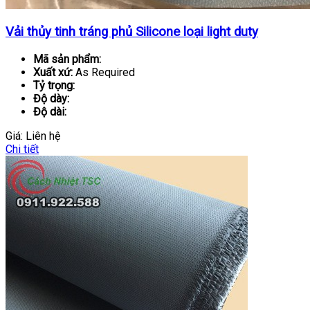
Vải thủy tinh tráng phủ Silicone loại light duty
Mã sản phẩm:
Xuất xứ:
As Required
Tỷ trọng:
Độ dày:
Độ dài:
Giá:
Liên hệ
Chi tiết