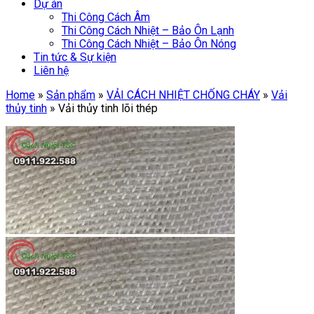
Dự án
Thi Công Cách Âm
Thi Công Cách Nhiệt – Bảo Ôn Lạnh
Thi Công Cách Nhiệt – Bảo Ôn Nóng
Tin tức & Sự kiện
Liên hệ
Home
»
Sản phẩm
»
VẢI CÁCH NHIỆT CHỐNG CHÁY
»
Vải
thủy tinh
»
Vải thủy tinh lõi thép