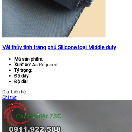
Vải thủy tinh tráng phủ Silicone loại Middle duty
Mã sản phẩm:
Xuất xứ:
As Required
Tỷ trọng:
Độ dày:
Độ dài:
Giá:
Liên hệ
Chi tiết