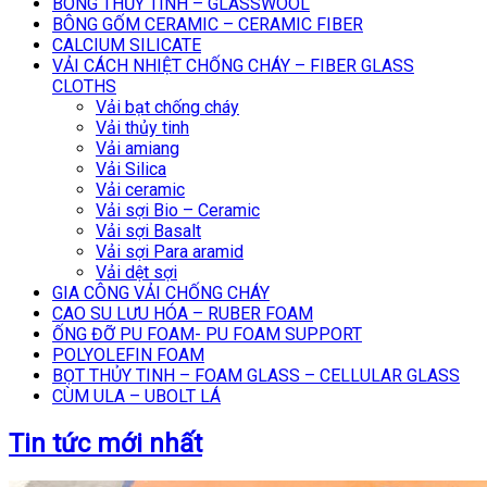
BÔNG THỦY TINH – GLASSWOOL
BÔNG GỐM CERAMIC – CERAMIC FIBER
CALCIUM SILICATE
VẢI CÁCH NHIỆT CHỐNG CHÁY – FIBER GLASS
CLOTHS
Vải bạt chống cháy
Vải thủy tinh
Vải amiang
Vải Silica
Vải ceramic
Vải sợi Bio – Ceramic
Vải sợi Basalt
Vải sợi Para aramid
Vải dệt sợi
GIA CÔNG VẢI CHỐNG CHÁY
CAO SU LƯU HÓA – RUBER FOAM
ỐNG ĐỠ PU FOAM- PU FOAM SUPPORT
POLYOLEFIN FOAM
BỌT THỦY TINH – FOAM GLASS – CELLULAR GLASS
CÙM ULA – UBOLT LÁ
Tin tức mới nhất