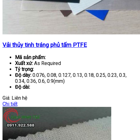
Vải thủy tinh tráng phủ tấm PTFE
Mã sản phẩm:
Xuất xứ:
As Required
Tỷ trọng:
Độ dày:
0.076, 0.08, 0.127, 0.13, 0.18, 0.25, 0.23, 0.3,
0.34, 0.36, 0.6, 0.9(mm)
Độ dài:
Giá:
Liên hệ
Chi tiết