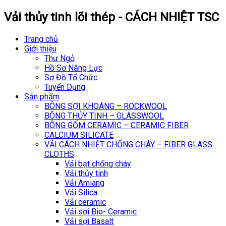
Vải thủy tinh lõi thép - CÁCH NHIỆT TSC
Trang chủ
Giới thiệu
Thư Ngỏ
Hồ Sơ Năng Lực
Sơ Đồ Tổ Chức
Tuyển Dụng
Sản phẩm
BÔNG SỢI KHOÁNG – ROCKWOOL
BÔNG THỦY TINH – GLASSWOOL
BÔNG GỐM CERAMIC – CERAMIC FIBER
CALCIUM SILICATE
VẢI CÁCH NHIỆT CHỐNG CHÁY – FIBER GLASS
CLOTHS
Vải bạt chống cháy
Vải thủy tinh
Vải Amiang
Vải Silica
Vải ceramic
Vải sợi Bio- Ceramic
Vải sợi Basalt