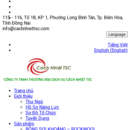
115 - 116, Tổ 18, KP 1, Phường Long Bình Tân, Tp. Biên Hòa,
Tỉnh Đồng Nai
info@cachnhiettsc.com
Language
Tiếng Việt
English
(
English
)
Trang chủ
Giới thiệu
Thư Ngỏ
Hồ Sơ Năng Lực
Sơ Đồ Tổ Chức
Tuyển Dụng
Sản phẩm
BÔNG SỢI KHOÁNG – ROCKWOOL