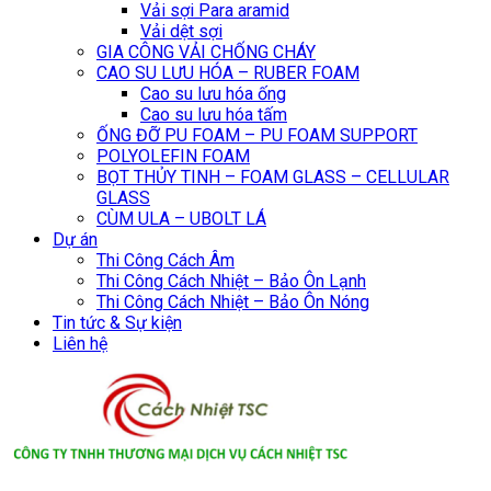
Vải sợi Para aramid
Vải dệt sợi
GIA CÔNG VẢI CHỐNG CHÁY
CAO SU LƯU HÓA – RUBER FOAM
Cao su lưu hóa ống
Cao su lưu hóa tấm
ỐNG ĐỠ PU FOAM – PU FOAM SUPPORT
POLYOLEFIN FOAM
BỌT THỦY TINH – FOAM GLASS – CELLULAR
GLASS
CÙM ULA – UBOLT LÁ
Dự án
Thi Công Cách Âm
Thi Công Cách Nhiệt – Bảo Ôn Lạnh
Thi Công Cách Nhiệt – Bảo Ôn Nóng
Tin tức & Sự kiện
Liên hệ