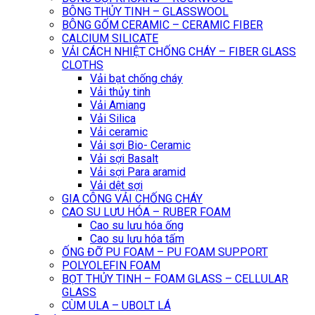
BÔNG THỦY TINH – GLASSWOOL
BÔNG GỐM CERAMIC – CERAMIC FIBER
CALCIUM SILICATE
VẢI CÁCH NHIỆT CHỐNG CHÁY – FIBER GLASS
CLOTHS
Vải bạt chống cháy
Vải thủy tinh
Vải Amiang
Vải Silica
Vải ceramic
Vải sợi Bio- Ceramic
Vải sợi Basalt
Vải sợi Para aramid
Vải dệt sợi
GIA CÔNG VẢI CHỐNG CHÁY
CAO SU LƯU HÓA – RUBER FOAM
Cao su lưu hóa ống
Cao su lưu hóa tấm
ỐNG ĐỠ PU FOAM – PU FOAM SUPPORT
POLYOLEFIN FOAM
BỌT THỦY TINH – FOAM GLASS – CELLULAR
GLASS
CÙM ULA – UBOLT LÁ