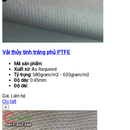
Vải thủy tinh tráng phủ PTFE
Mã sản phẩm:
Xuất xứ:
As Required
Tỷ trọng:
580gram/m2 - 630gram/m2
Độ dày:
0.45mm
Độ dài:
Giá:
Liên hệ
Chi tiết
×