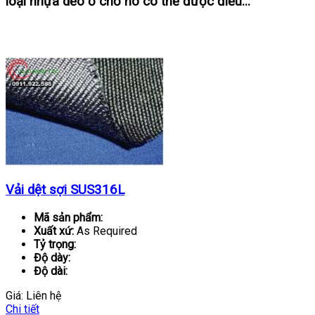
loại nhựa dẻo ở chỗ nó có thể được điều...
Sản phẩm tương tự
Vải dệt sợi SUS316L
Mã sản phẩm:
Xuất xứ:
As Required
Tỷ trọng:
Độ dày:
Độ dài:
Giá:
Liên hệ
Chi tiết