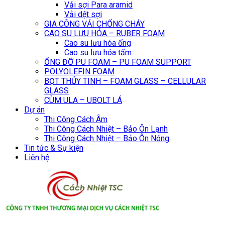
Vải sợi Para aramid
Vải dệt sợi
GIA CÔNG VẢI CHỐNG CHÁY
CAO SU LƯU HÓA – RUBER FOAM
Cao su lưu hóa ống
Cao su lưu hóa tấm
ỐNG ĐỠ PU FOAM – PU FOAM SUPPORT
POLYOLEFIN FOAM
BỌT THỦY TINH – FOAM GLASS – CELLULAR
GLASS
CÙM ULA – UBOLT LÁ
Dự án
Thi Công Cách Âm
Thi Công Cách Nhiệt – Bảo Ôn Lạnh
Thi Công Cách Nhiệt – Bảo Ôn Nóng
Tin tức & Sự kiện
Liên hệ