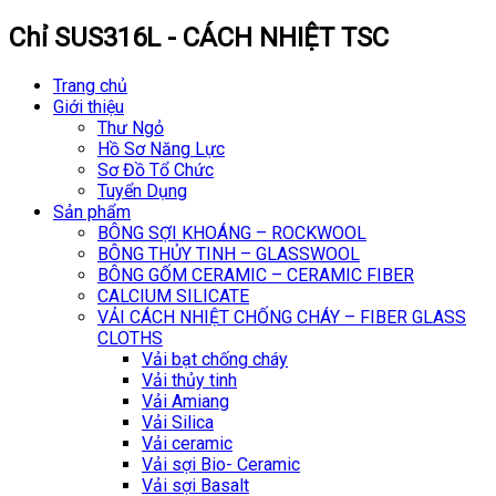
Chỉ SUS316L - CÁCH NHIỆT TSC
Trang chủ
Giới thiệu
Thư Ngỏ
Hồ Sơ Năng Lực
Sơ Đồ Tổ Chức
Tuyển Dụng
Sản phẩm
BÔNG SỢI KHOÁNG – ROCKWOOL
BÔNG THỦY TINH – GLASSWOOL
BÔNG GỐM CERAMIC – CERAMIC FIBER
CALCIUM SILICATE
VẢI CÁCH NHIỆT CHỐNG CHÁY – FIBER GLASS
CLOTHS
Vải bạt chống cháy
Vải thủy tinh
Vải Amiang
Vải Silica
Vải ceramic
Vải sợi Bio- Ceramic
Vải sợi Basalt