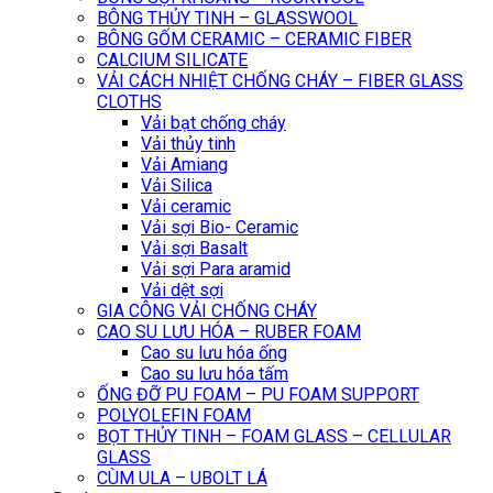
BÔNG THỦY TINH – GLASSWOOL
BÔNG GỐM CERAMIC – CERAMIC FIBER
CALCIUM SILICATE
VẢI CÁCH NHIỆT CHỐNG CHÁY – FIBER GLASS
CLOTHS
Vải bạt chống cháy
Vải thủy tinh
Vải Amiang
Vải Silica
Vải ceramic
Vải sợi Bio- Ceramic
Vải sợi Basalt
Vải sợi Para aramid
Vải dệt sợi
GIA CÔNG VẢI CHỐNG CHÁY
CAO SU LƯU HÓA – RUBER FOAM
Cao su lưu hóa ống
Cao su lưu hóa tấm
ỐNG ĐỠ PU FOAM – PU FOAM SUPPORT
POLYOLEFIN FOAM
BỌT THỦY TINH – FOAM GLASS – CELLULAR
GLASS
CÙM ULA – UBOLT LÁ