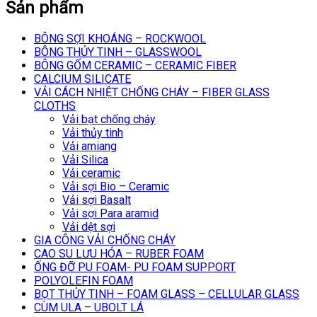
Sản phẩm
BÔNG SỢI KHOÁNG – ROCKWOOL
BÔNG THỦY TINH – GLASSWOOL
BÔNG GỐM CERAMIC – CERAMIC FIBER
CALCIUM SILICATE
VẢI CÁCH NHIỆT CHỐNG CHÁY – FIBER GLASS
CLOTHS
Vải bạt chống cháy
Vải thủy tinh
Vải amiang
Vải Silica
Vải ceramic
Vải sợi Bio – Ceramic
Vải sợi Basalt
Vải sợi Para aramid
Vải dệt sợi
GIA CÔNG VẢI CHỐNG CHÁY
CAO SU LƯU HÓA – RUBER FOAM
ỐNG ĐỠ PU FOAM- PU FOAM SUPPORT
POLYOLEFIN FOAM
BỌT THỦY TINH – FOAM GLASS – CELLULAR GLASS
CÙM ULA – UBOLT LÁ