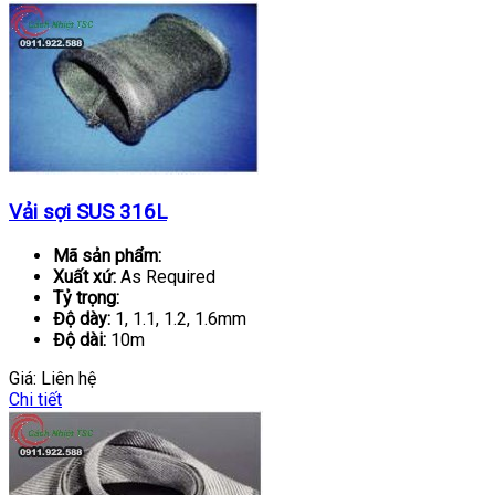
Vải sợi SUS 316L
Mã sản phẩm:
Xuất xứ:
As Required
Tỷ trọng:
Độ dày:
1, 1.1, 1.2, 1.6mm
Độ dài:
10m
Giá:
Liên hệ
Chi tiết