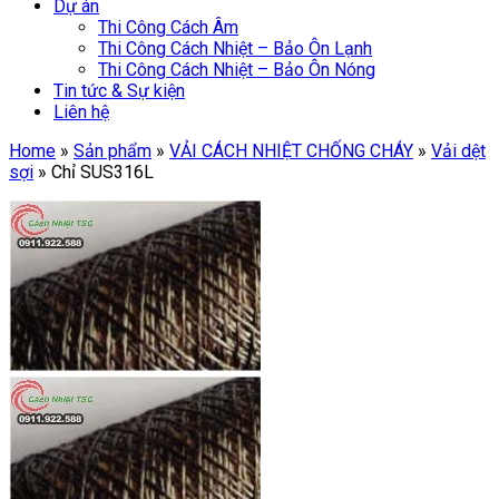
Dự án
Thi Công Cách Âm
Thi Công Cách Nhiệt – Bảo Ôn Lạnh
Thi Công Cách Nhiệt – Bảo Ôn Nóng
Tin tức & Sự kiện
Liên hệ
Home
»
Sản phẩm
»
VẢI CÁCH NHIỆT CHỐNG CHÁY
»
Vải dệt
sợi
»
Chỉ SUS316L