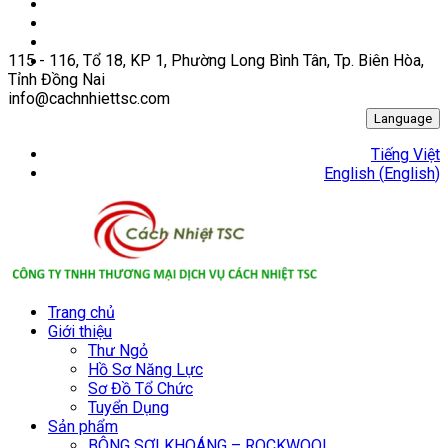
115 - 116, Tổ 18, KP 1, Phường Long Bình Tân, Tp. Biên Hòa,
Tỉnh Đồng Nai
info@cachnhiettsc.com
Language
Tiếng Việt
English
(
English
)
Trang chủ
Giới thiệu
Thư Ngỏ
Hồ Sơ Năng Lực
Sơ Đồ Tổ Chức
Tuyển Dụng
Sản phẩm
BÔNG SỢI KHOÁNG – ROCKWOOL