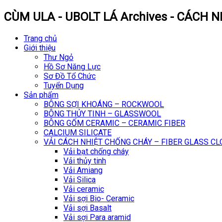
CÙM ULA - UBOLT LÁ Archives - CÁCH N
Trang chủ
Giới thiệu
Thư Ngỏ
Hồ Sơ Năng Lực
Sơ Đồ Tổ Chức
Tuyển Dụng
Sản phẩm
BÔNG SỢI KHOÁNG – ROCKWOOL
BÔNG THỦY TINH – GLASSWOOL
BÔNG GỐM CERAMIC – CERAMIC FIBER
CALCIUM SILICATE
VẢI CÁCH NHIỆT CHỐNG CHÁY – FIBER GLASS C
Vải bạt chống cháy
Vải thủy tinh
Vải Amiang
Vải Silica
Vải ceramic
Vải sợi Bio- Ceramic
Vải sợi Basalt
Vải sợi Para aramid