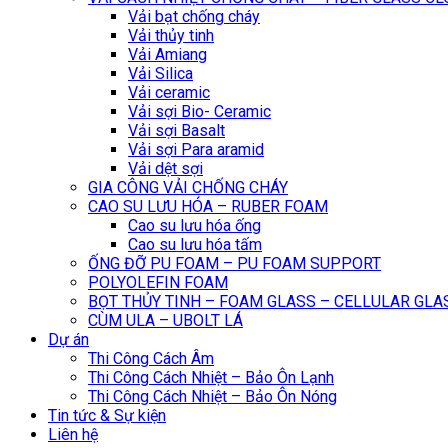
Vải bạt chống cháy
Vải thủy tinh
Vải Amiang
Vải Silica
Vải ceramic
Vải sợi Bio- Ceramic
Vải sợi Basalt
Vải sợi Para aramid
Vải dệt sợi
GIA CÔNG VẢI CHỐNG CHÁY
CAO SU LƯU HÓA – RUBER FOAM
Cao su lưu hóa ống
Cao su lưu hóa tấm
ỐNG ĐỠ PU FOAM – PU FOAM SUPPORT
POLYOLEFIN FOAM
BỌT THỦY TINH – FOAM GLASS – CELLULAR GLA
CÙM ULA – UBOLT LÁ
Dự án
Thi Công Cách Âm
Thi Công Cách Nhiệt – Bảo Ôn Lạnh
Thi Công Cách Nhiệt – Bảo Ôn Nóng
Tin tức & Sự kiện
Liên hệ