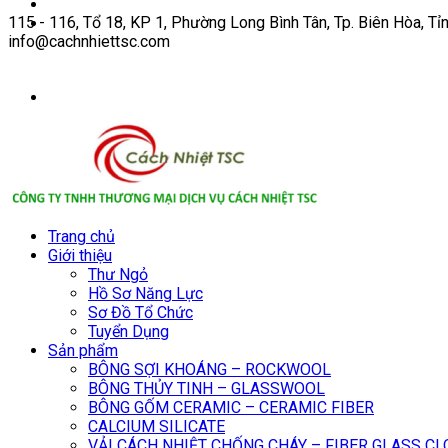
115 - 116, Tổ 18, KP 1, Phường Long Bình Tân, Tp. Biên Hòa, Tỉ
info@cachnhiettsc.com
Trang chủ
Giới thiệu
Thư Ngỏ
Hồ Sơ Năng Lực
Sơ Đồ Tổ Chức
Tuyển Dụng
Sản phẩm
BÔNG SỢI KHOÁNG – ROCKWOOL
BÔNG THỦY TINH – GLASSWOOL
BÔNG GỐM CERAMIC – CERAMIC FIBER
CALCIUM SILICATE
VẢI CÁCH NHIỆT CHỐNG CHÁY – FIBER GLASS C