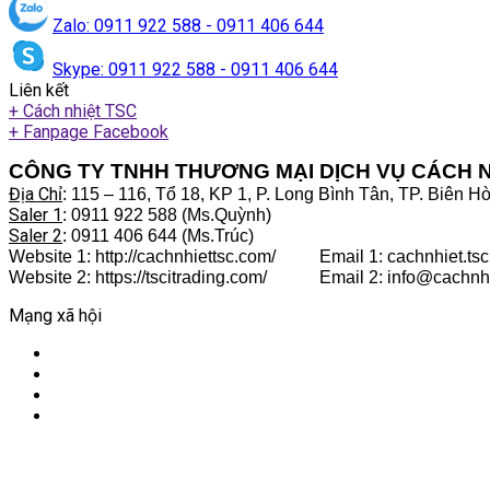
Zalo: 0911 922 588 - 0911 406 644
Skype: 0911 922 588 - 0911 406 644
Liên kết
+ Cách nhiệt TSC
+ Fanpage Facebook
CÔNG TY TNHH THƯƠNG MẠI DỊCH VỤ CÁCH N
Địa Chỉ
: 115 – 116, Tổ 18, KP 1, P. Long Bình Tân, TP. Biên H
Saler 1
: 0911 922 588 (Ms.Quỳnh)
Saler 2
: 0911 406 644 (Ms.Trúc)
Website 1: http://cachnhiettsc.com/ Email 1: cachnhiet.ts
Website 2: https://tscitrading.com/ Email 2: info@cachnh
Mạng xã hội