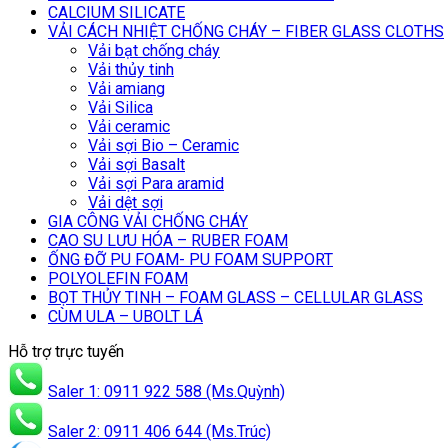
CALCIUM SILICATE
VẢI CÁCH NHIỆT CHỐNG CHÁY – FIBER GLASS CLOTHS
Vải bạt chống cháy
Vải thủy tinh
Vải amiang
Vải Silica
Vải ceramic
Vải sợi Bio – Ceramic
Vải sợi Basalt
Vải sợi Para aramid
Vải dệt sợi
GIA CÔNG VẢI CHỐNG CHÁY
CAO SU LƯU HÓA – RUBER FOAM
ỐNG ĐỠ PU FOAM- PU FOAM SUPPORT
POLYOLEFIN FOAM
BỌT THỦY TINH – FOAM GLASS – CELLULAR GLASS
CÙM ULA – UBOLT LÁ
Hỗ trợ trực tuyến
Saler 1: 0911 922 588 (Ms.Quỳnh)
Saler 2: 0911 406 644 (Ms.Trúc)