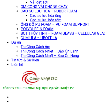
Vải dệt sợi
GIA CÔNG VẢI CHỐNG CHÁY
CAO SU LƯU HÓA – RUBER FOAM
Cao su lưu hóa ống
Cao su lưu hóa tấm
ỐNG ĐỠ PU FOAM – PU FOAM SUPPORT
POLYOLEFIN FOAM
BỌT THỦY TINH – FOAM GLASS – CELLULAR GLA
CÙM ULA – UBOLT LÁ
Dự án
Thi Công Cách Âm
Thi Công Cách Nhiệt – Bảo Ôn Lạnh
Thi Công Cách Nhiệt – Bảo Ôn Nóng
Tin tức & Sự kiện
Liên hệ