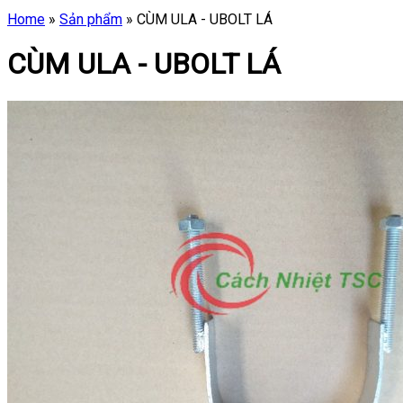
Home
»
Sản phẩm
»
CÙM ULA - UBOLT LÁ
CÙM ULA - UBOLT LÁ