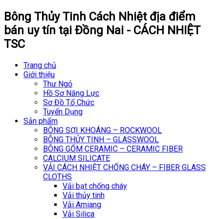
Bông Thủy Tinh Cách Nhiệt địa điểm
bán uy tín tại Đồng Nai - CÁCH NHIỆT
TSC
Trang chủ
Giới thiệu
Thư Ngỏ
Hồ Sơ Năng Lực
Sơ Đồ Tổ Chức
Tuyển Dụng
Sản phẩm
BÔNG SỢI KHOÁNG – ROCKWOOL
BÔNG THỦY TINH – GLASSWOOL
BÔNG GỐM CERAMIC – CERAMIC FIBER
CALCIUM SILICATE
VẢI CÁCH NHIỆT CHỐNG CHÁY – FIBER GLASS
CLOTHS
Vải bạt chống cháy
Vải thủy tinh
Vải Amiang
Vải Silica