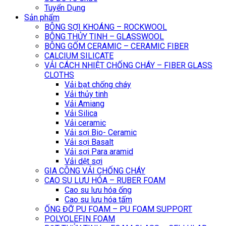
Tuyển Dụng
Sản phẩm
BÔNG SỢI KHOÁNG – ROCKWOOL
BÔNG THỦY TINH – GLASSWOOL
BÔNG GỐM CERAMIC – CERAMIC FIBER
CALCIUM SILICATE
VẢI CÁCH NHIỆT CHỐNG CHÁY – FIBER GLASS
CLOTHS
Vải bạt chống cháy
Vải thủy tinh
Vải Amiang
Vải Silica
Vải ceramic
Vải sợi Bio- Ceramic
Vải sợi Basalt
Vải sợi Para aramid
Vải dệt sợi
GIA CÔNG VẢI CHỐNG CHÁY
CAO SU LƯU HÓA – RUBER FOAM
Cao su lưu hóa ống
Cao su lưu hóa tấm
ỐNG ĐỠ PU FOAM – PU FOAM SUPPORT
POLYOLEFIN FOAM